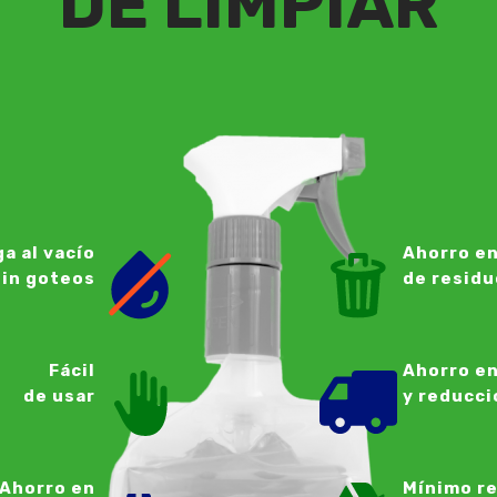
DE LIMPIAR
a al vacío
Ahorro en
sin goteos
de residu
Fácil
Ahorro en
de usar
y reducci
Ahorro en
Mínimo r