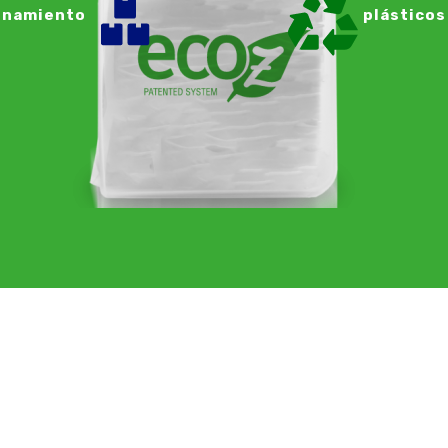
enamiento
plásticos
EEN OVER GRE
STRO COMPRO