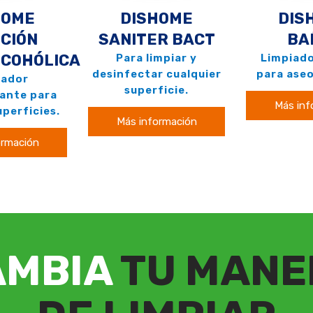
HOME
DISHOME
DIS
CIÓN
SANITER BACT
BA
LCOHÓLICA
Para limpiar y
Limpiado
desinfectar cualquier
para aseo
iador
superficie.
ante para
Más inf
perficies.
Más información
ormación
AMBIA
TU MANE