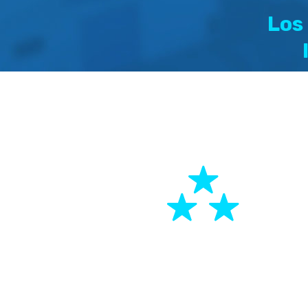
Los
La
DIS
de 
+35 años
en el sector