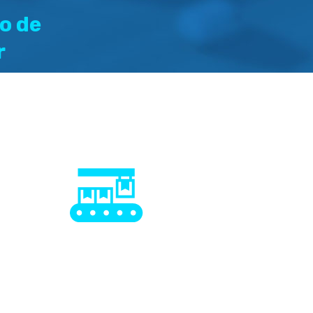
o de
r
 de
ción
hace
Fabricante
directo