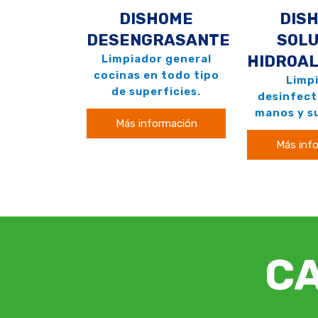
DISHOME
DIS
DESENGRASANTE
SOLU
HIDROA
Limpiador general
cocinas en todo tipo
Limp
de superficies.
desinfect
manos y su
Más información
Más inf
C