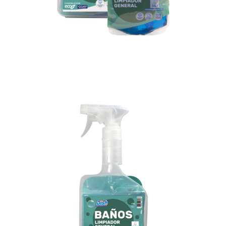
Pistola difusora
+2 bolsas