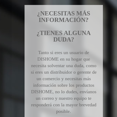
¿NECESITAS MÁS
INFORMACIÓN?
¿TIENES ALGUNA
DUDA?
Tanto si eres un usuario de
DISHOME en su hogar que
necesita solventar una duda, como
si eres un distribuidor o gerente de
un comercio y necesitas más
información sobre los productos
DISHOME, no lo dudes, envíanos
un correo y nuestro equipo te
responderá con la mayor brevedad
posible.